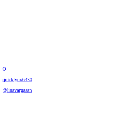
Parametrización
preoperacionales
Q
quicklynx6330
@
linavargasan
·
January 29, 2026