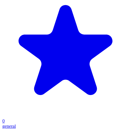
0
general