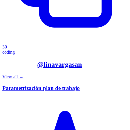
30
coding
More from
@
linavargasan
View all →
Parametrización plan de trabajo