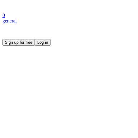
0
general
Create your own prompt vault and start sharing
Sign up for free
Log in