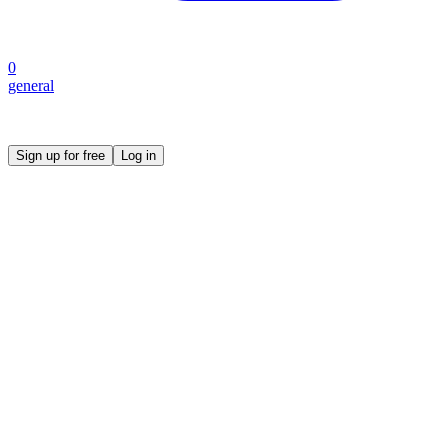
0
general
Create your own prompt vault and start sharing
Sign up for free
Log in