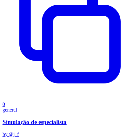
0
general
Simulação de especialista
by @
j_f